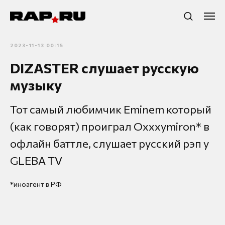
2023-11-13 00:15
DIZASTER слушает русскую
музыку
Тот самый любимчик Eminem который
(как говорят) проиграл Oxxxymiron* в
офлайн баттле, слушает русский рэп у
GLEBA TV
*иноагент в РФ