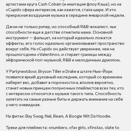
артистами круга Cash Cobain (и имитация флоу Кэша), но на
«Cupid» сфера интересов, как кажется, стала шире. И это
прекрасная воздушная музыка в середине январской недели.
Джои не только рэпер, но способный R&B-вокалист, чьи
способности еще в детстве отметила мама. Основной
инструмент — фальцет, на который идеально ложатся
эффекты, его голос идеально организовывает пространство
вокруг себя. На «Cupid» он действует увереннее, чем на
прошлогоднем «Valentino», и стирает границы между
эйфорической поп-музыкой, R&B и мелодичным дриллом.
У Partynextdoor, Bryson Tiller и Drake в штате Нью-Йорк
появился яркий духовный наследник, который со временем
наберет вес, добавит в порочности и, вполне вероятно,
станет новым принцем полуночных плейлистов всех тех, кто
с интересом относится к музыке такого типа. Способность
залетать на самые разные биты и держать внимание на себе
у него очевидная.
На фитах: Bay Swag, Nali, Beam, A Boogie Wit Da Hoodie.
Треки для плейлиста: «number», «fav girl», «finsta», «late to