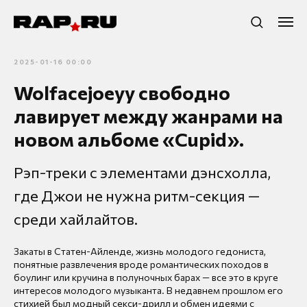
2025-01-16 00:00
Wolfacejoeyy свободно
лавирует между жанрами на
новом альбоме «Cupid».
Рэп-треки с элементами дэнсхолла,
где Джои не нужна ритм-секция —
среди хайлайтов.
Закаты в Статен-Айленде, жизнь молодого гедониста,
понятные развлечения вроде романтических походов в
боулинг или кручина в полуночных барах — все это в круге
интересов молодого музыканта. В недавнем прошлом его
стихией был модный секси-дрилл и обмен идеями с