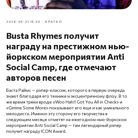
2026-05-21 15:30
КРАТКО
Busta Rhymes получит
награду на престижном нью-
йоркском мероприятии Anti
Social Camp, где отмечают
авторов песен
Баста Раймс — рэпер-классик, которого в первую очередь
знают благодаря его технике и эксцентричному флоу. В то
же время треки вроде «Woo Hah!! Got You All in Check» и
«Gimme Some More» показывают его еще и как уникального
мелодиста. Именно эту сторону его творчества в
следующем месяце отметят на ежегодном нью-йоркском
мероприятии Anti Social Camp — там легендарный рэпер
получит награду ICON Award.