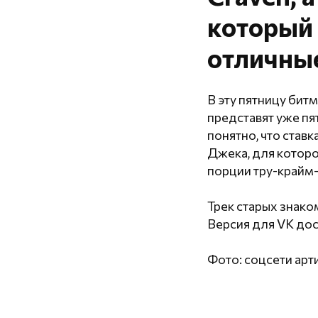
который 
отличны
В эту пятницу бит
представят уже пя
понятно, что став
Джека, для которо
порции тру-крайм-
Трек старых знак
Версия для VK до
Фото: соцсети арти