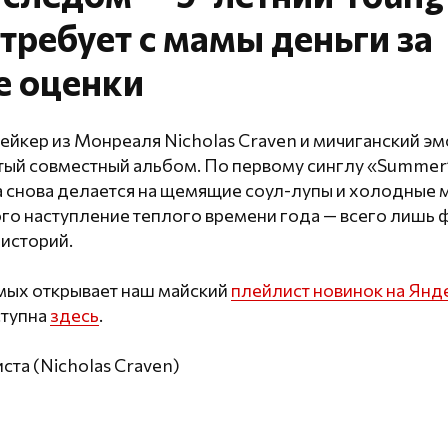
требует с мамы деньги за
е оценки
мейкер из Монреаля Nicholas Craven и мичиганский эм
тый совместный альбом. По первому синглу «Summer’
ка снова делается на щемящие соул-лупы и холодные
го наступление теплого времени года — всего лишь 
историй.
омых открывает наш майский
плейлист новинок на Янд
ступна
здесь
.
ста (Nicholas Craven)