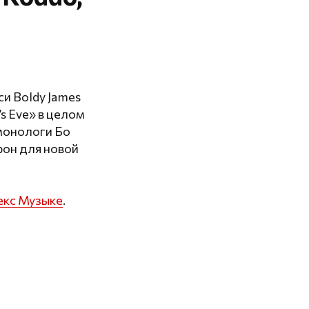
си Boldy James
s Eve» в целом
 монологи Бо
фон для новой
екс Музыке
.