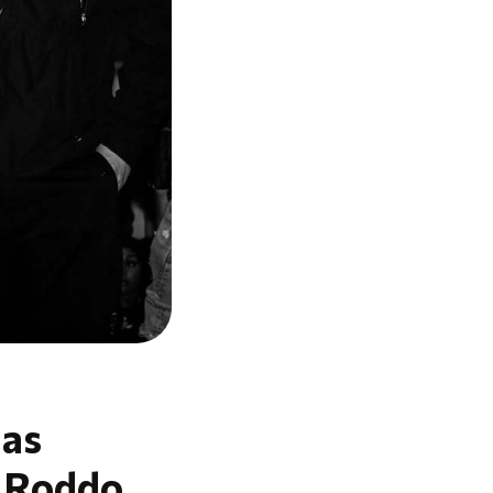
las
 Roddo,