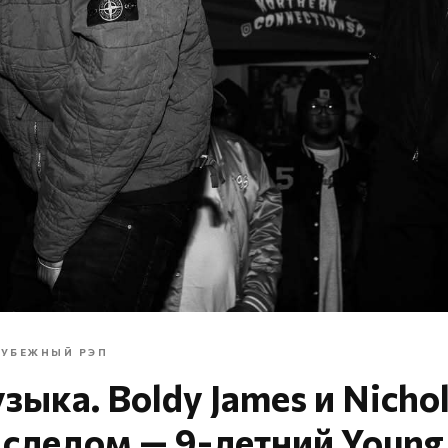
РУБЕЖНЫЙ РЭП
зыка. Boldy James и Nicho
а следом — 9-летний Young