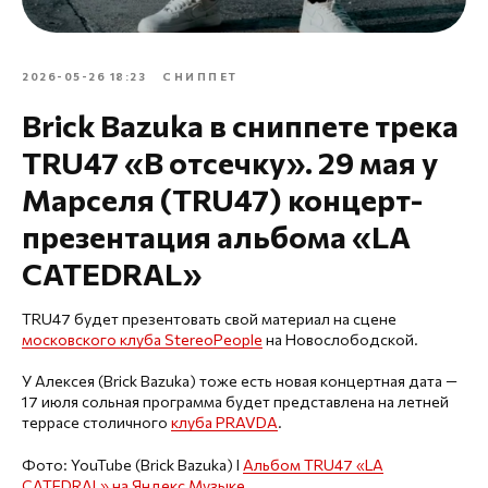
2026-05-26 18:23
СНИППЕТ
Brick Bazuka в сниппете трека
TRU47 «В отсечку». 29 мая у
Марселя (TRU47) концерт-
презентация альбома «LA
CATEDRAL»
TRU47 будет презентовать свой материал на сцене
московского клуба StereoPeople
на Новослободской.
У Алексея (Brick Bazuka) тоже есть новая концертная дата —
17 июля сольная программа будет представлена на летней
террасе столичного
клуба PRAVDA
.
Фото: YouTube (Brick Bazuka) I
Альбом TRU47 «LA
CATEDRAL» на Яндекс Музыке