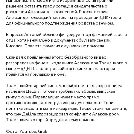
Напомним, что ДеЦл и его избранница Юлия приняли
решение оставить графу «отец» в свидетельстве о
рождении Антония незаполненной. Впоследствии
Александр Толмацкий настоял на проведении ДНК-теста
для официального подтверждения родства с внуком.
В прессе Антоний обычно фигурирует под фамилией своего
отца, хотя изначально в документах был записан как
Киселев. Пока эта фамилия ему никак не помогла.
Скандал с появлением этого безобразного видео
разгорелся на фоне выхода книги Александра Толмацкого о
сыне — «ДЕЦЛ. Голос российского хип-хопа», которая
появится на прилавках в июне.
Толмацкий-старший системно работает над сохранением
наследия ДеЦла: готовит трибьют-альбомы, выпускает
книгу о сыне. Параллельно имеет место прямо
противоположная, деструктивная деятельность Тони:
попытка выселить мать из квартиры. Также стоит напомнить,
что сын ДеЦла спровоцировал конфликт с Александром
Толмацким, который предлагал ему помощь.
Фото: YouTube, Grok