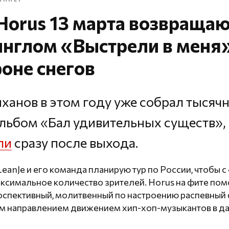
 Horus 13 марта возвращаю
нглом «Выстрели в меня»
фоне снегов
ханов в этом году уже собрал тысяч
альбом «Бал удивительных существ»,
ли
сразу после выхода.
eanJe и его команда планирую тур по России, чтобы 
ксимальное количество зрителей. Horus на фите пом
оспективный, молитвенный по настроению распевный 
м направлением движением хип-хоп-музыкантов в д