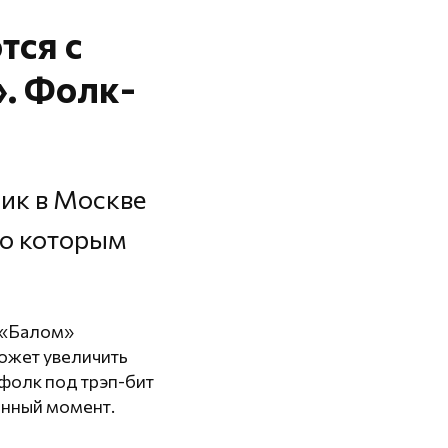
тся с
. Фолк-
ник в Москве
 о которым
с «Балом»
ожет увеличить
фолк под трэп-бит
анный момент.