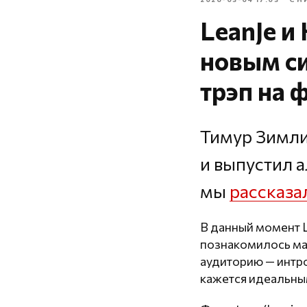
LeanJe и
новым си
трэп на 
Тимур Зимли
и выпустил 
мы
рассказа
В данный момент L
познакомилось ма
аудиторию — интр
кажется идеальны