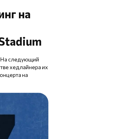
инг на
 Stadium
Z. На следующий
стве хедлайнера их
концерта на