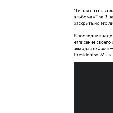
11 июля он снова 
альбома «The Blue
раскрыта, но это 
В последние недел
написание своего 
выхода альбома —
Presidents». Мы та