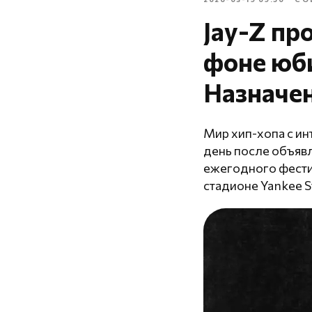
Jay-Z пр
фоне юби
Назначен
Мир хип-хопа с ин
день после объявле
ежегодного фестив
стадионе Yankee 