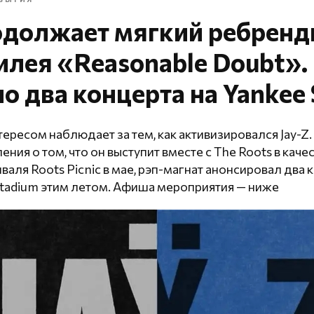
одолжает мягкий ребренд
лея «Reasonable Doubt».
о два концерта на Yankee
тересом наблюдает за тем, как активизировался Jay-
ния о том, что он выступит вместе с The Roots в каче
аля Roots Picnic в мае, рэп-магнат анонсировал два 
Stadium этим летом. Афиша мероприятия — ниже