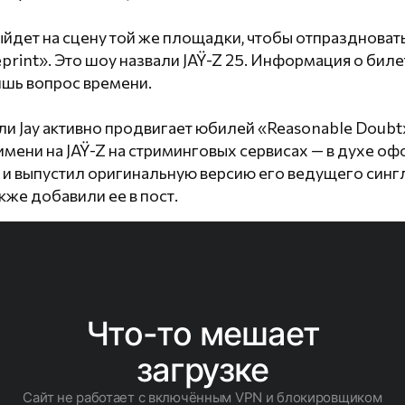
выйдет на сцену той же площадки, чтобы отпраздноват
print». Это шоу назвали JAŸ-Z 25. Информация о биле
лишь вопрос времени.
и Jay активно продвигает юбилей «Reasonable Doubt
имени на JAŸ-Z на стриминговых сервисах — в духе о
 и выпустил оригинальную версию его ведущего синг
кже добавили ее в пост.