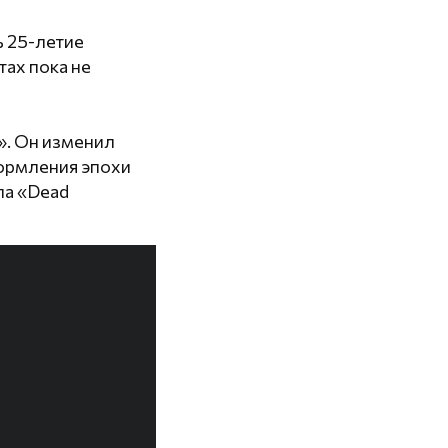
ь 25-летие
тах пока не
». Он изменил
формления эпохи
ла «Dead