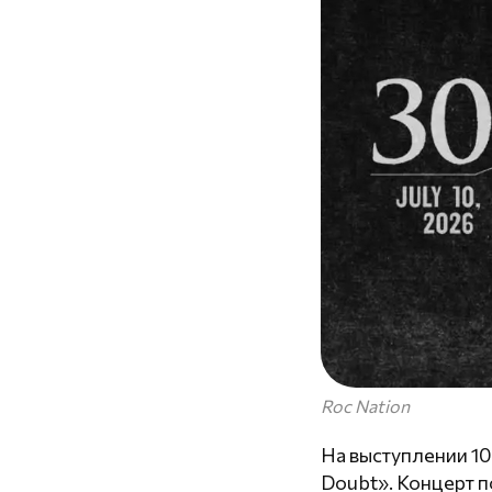
Roc Nation
На выступлении 10
Doubt». Концерт п