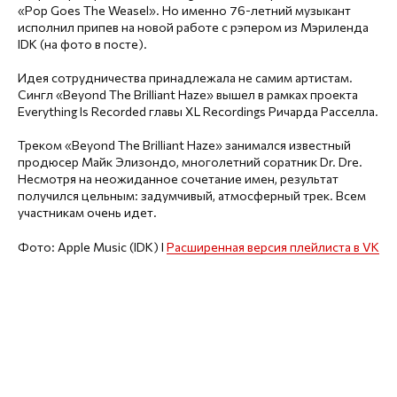
«Pop Goes The Weasel». Но именно 76-летний музыкант
исполнил припев на новой работе с рэпером из Мэриленда
IDK (на фото в посте).
Идея сотрудничества принадлежала не самим артистам.
Сингл «Beyond The Brilliant Haze» вышел в рамках проекта
Everything Is Recorded главы XL Recordings Ричарда Расселла.
Треком «Beyond The Brilliant Haze» занимался известный
продюсер Майк Элизондо, многолетний соратник Dr. Dre.
Несмотря на неожиданное сочетание имен, результат
получился цельным: задумчивый, атмосферный трек. Всем
участникам очень идет.
Фото: Apple Music (IDK) I
Расширенная версия плейлиста в VK