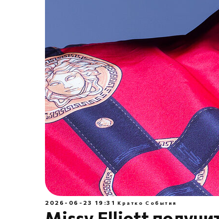
2026-06-23 19:31
Кратко
События
Missy Elliott получ