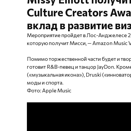
Culture Creators Aw
вклад в развитие ви
Мероприятие пройдет в Лос-Анджелесе 26 
которую получит Мисси, — Amazon Music Vi
Помимо торжественной части будет и тво
готовит R&B-певец и танцор JayDon. Кроме 
(«музыкальная икона»), Druski («инновато
моды и спорта.
Фото: Apple Music