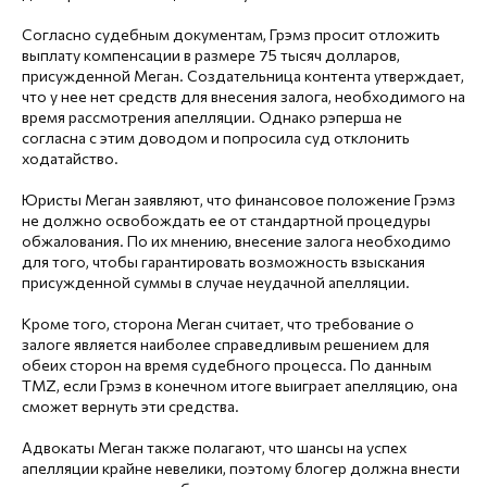
Согласно судебным документам, Грэмз просит отложить
выплату компенсации в размере 75 тысяч долларов,
присужденной Меган. Создательница контента утверждает,
что у нее нет средств для внесения залога, необходимого на
время рассмотрения апелляции. Однако рэперша не
согласна с этим доводом и попросила суд отклонить
ходатайство.
Юристы Меган заявляют, что финансовое положение Грэмз
не должно освобождать ее от стандартной процедуры
обжалования. По их мнению, внесение залога необходимо
для того, чтобы гарантировать возможность взыскания
присужденной суммы в случае неудачной апелляции.
Кроме того, сторона Меган считает, что требование о
залоге является наиболее справедливым решением для
обеих сторон на время судебного процесса. По данным
TMZ, если Грэмз в конечном итоге выиграет апелляцию, она
сможет вернуть эти средства.
Адвокаты Меган также полагают, что шансы на успех
апелляции крайне невелики, поэтому блогер должна внести