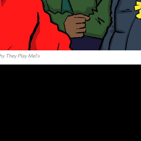
y They Play Me?»