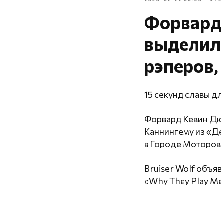
Форвард
выделил 
рэперов
15 секунд славы дл
Форвард Кевин Дю
Каннингему из «Де
в Городе Моторов.
Bruiser Wolf объя
«Why They Play Me