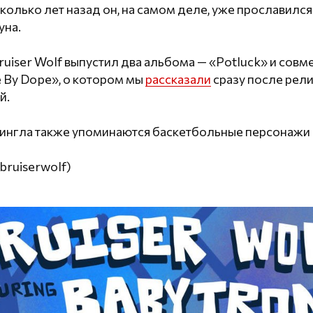
олько лет назад он, на самом деле, уже прославился 
уна.
uiser Wolf выпустил два альбома — «Potluck» и совм
 By Dope», о котором мы
рассказали
сразу после рели
й.
сингла также упоминаются баскетбольные персонажи
bruiserwolf)