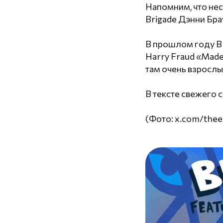
Напомним, что неск
Brigade Дэнни Бра
В прошлом году Br
Harry Fraud «Made
там очень взрослы
В тексте свежего 
(Фото: x.com/thee