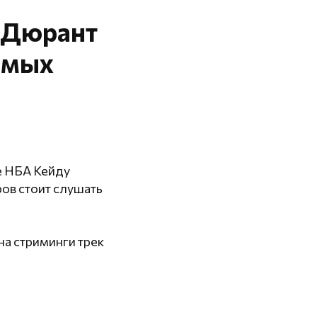
 Дюрант
бимых
е НБА Кейду
ов стоит слушать
на стриминги трек