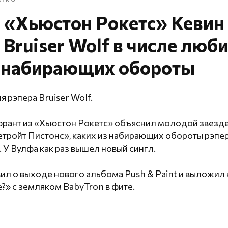
 «Хьюстон Рокетс» Кевин
Bruiser Wolf в числе лю
, набирающих обороты
я рэпера Bruiser Wolf.
рант из «Хьюстон Рокетс» объяснил молодой звезд
тройт Пистонс», каких из набирающих обороты рэпер
 У Вулфа как раз вышел новый сингл.
вил о выходе нового альбома Push & Paint и выложил 
?» с земляком BabyTron в фите.