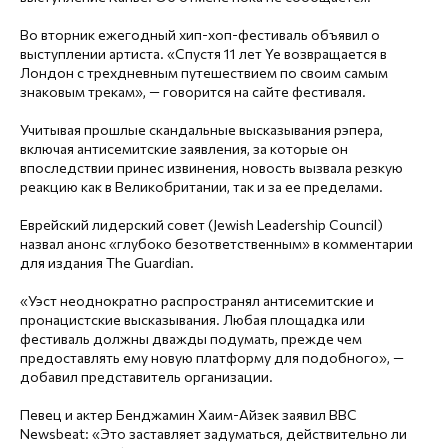
Во вторник ежегодный хип-хоп-фестиваль объявил о
выступлении артиста. «Спустя 11 лет Ye возвращается в
Лондон с трехдневным путешествием по своим самым
знаковым трекам», — говорится на сайте фестиваля.
Учитывая прошлые скандальные высказывания рэпера,
включая антисемитские заявления, за которые он
впоследствии принес извинения, новость вызвала резкую
реакцию как в Великобритании, так и за ее пределами.
Еврейский лидерский совет (Jewish Leadership Council)
назвал анонс «глубоко безответственным» в комментарии
для издания The Guardian.
«Уэст неоднократно распространял антисемитские и
пронацистские высказывания. Любая площадка или
фестиваль должны дважды подумать, прежде чем
предоставлять ему новую платформу для подобного», —
добавил представитель организации.
Певец и актер Бенджамин Хаим-Айзек заявил BBC
Newsbeat: «Это заставляет задуматься, действительно ли