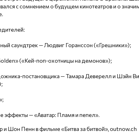
вался с сомнением о будущем кинотеатров и о значим
е.
едителей:
ный саундтрек — Людвиг Горанссон («Грешники»);
Golden» («Кей-поп-охотницы на демонов»);
дожника-постановщика — Тамара Деверелл и Шэйн В
;
»;
 эффекты — «Аватар: Пламя и пепел».
р и Шон Пенн в фильме «Битва за битвой», outnow.ch