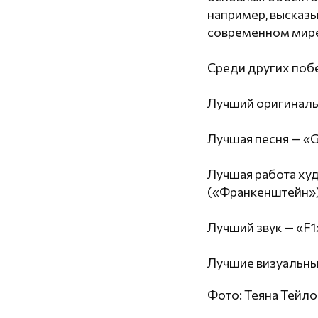
например, высказы
современном мир
Среди других поб
Лучший оригиналь
Лучшая песня — «
Лучшая работа ху
(«Франкенштейн»)
Лучший звук — «F1
Лучшие визуальные
Фото: Теяна Тейло