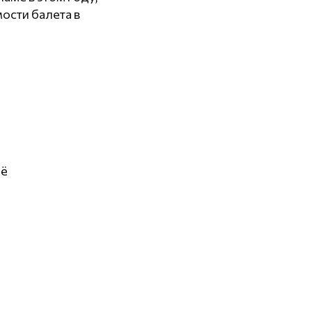
ости балета в
иё