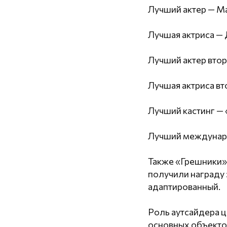
Лучший актер — М
Лучшая актриса — 
Лучший актер втор
Лучшая актриса в
Лучший кастинг — 
Лучший междунаро
Также «Грешники» 
получили награду 
адаптированный.
Роль аутсайдера 
основных объекто