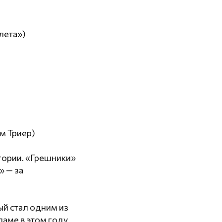
лета»)
м Триер)
гории. «Грешники»
» — за
й стал одним из
аме в этом году,