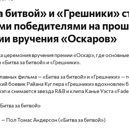
а битвой» и «Грешники» с
ми победителями на про
ии вручения «Оскаров»
а церемония вручения премии «Оскар», где основные
«Битва за битвой» и «Грешники».
главных фильма — «Битва за битвой» и «Грешники» — т
ий боевик Райана Куглера «Грешники» вдохновлен бл
рэп и снимается звезда R&B и клипа Канье Уэста «Fade
Битва за битвой»
— Пол Томас Андерсон («Битва за битвой»)