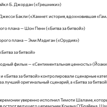
айкл Б. Джордан («Грешники»)
Джесси Бакли («Хамнет: история, вдохновившая «Гам
ого плана — Шон Пенн («Битва за битвой»)
торого плана — Эми Мэдиган («Орудия»)
«Битва за битвой»
дный фильм — «Сентиментальная ценность» (Йоаки
и «Битва за битвой» контролировали сценарные кате
за лучший оригинальный сценарий, а «Битва за битвой
церемонии уверенно исполнил Тимоти Шаламе, которы
в острот ведущего церемонии Конана О’Брайена. Шал