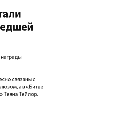
тали
шедшей
 награды
есно связаны с
юзом, а в «Битве
» Теяна Тейлор.