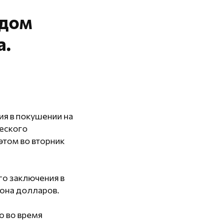
 дом
а.
я в покушении на
ческого
 этом во вторник
го заключения в
иона долларов.
о во время