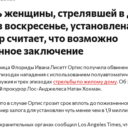
ь женщины, стрелявшей в
в воскресенье, установлен
 считает, что возможно
нное заключение
ница Флориды Ивана Лисетт Ортис получила обвинени
эпизодах нападения с использованием полуавтомати
ружия и трех эпизодах
стрельбы по жилому дому
. Об
 прокурор Лос-Анджелеса Натан Хохман.
что в случае Ортис грозит срок вплоть до пожизненно
мер залога для установлен чуть менее чем в 1,9 милл
хранительных органах сообщил Los Angeles Times, чт