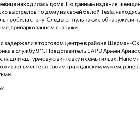
 певица находилась дома. По данным издания, женщи
ко выстрелов по дому из своей белой Tesla, находясь
пуль пробила стену. Следы от пуль также обнаружили 
оме, припаркованном снаружи.
ис задержали в торговом центре в районе Шерман-Ок
онка в службу 911. Представитель LAPD Армен Ариас 
с нашли «штурмовую винтовку и семь гильз». Напомни
оживает вместе со своим гражданским мужем, рэперо
тьми.
ok