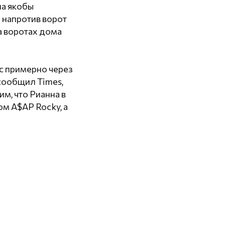
на якобы
 напротив ворот
на воротах дома
с примерно через
сообщил Times,
м, что Рианна в
м A$AP Rocky, а