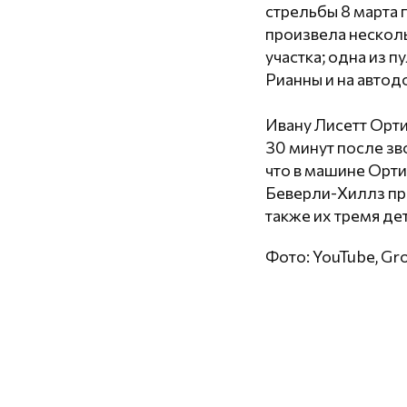
стрельбы 8 марта
произвела несколь
участка; одна из 
Рианны и на автод
Ивану Лисетт Орт
30 минут после зв
что в машине Орти
Беверли-Хиллз пр
также их тремя де
Фото: YouTube, Gr