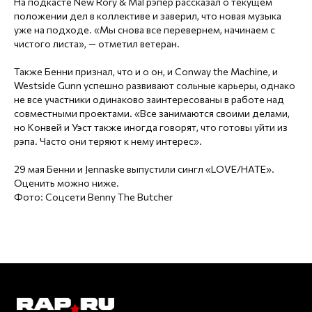
На подкасте New Rory & Mal рэпер рассказал о текущем
положении дел в коллективе и заверил, что новая музыка
уже на подходе. «Мы снова все перевернем, начинаем с
чистого листа», — отметил ветеран.
Также Бенни признал, что и о он, и Conway the Machine, и
Westside Gunn успешно развивают сольные карьеры, однако
не все участники одинаково заинтересованы в работе над
совместными проектами. «Все занимаются своими делами,
но Конвей и Уэст также иногда говорят, что готовы уйти из
рэпа. Часто они теряют к нему интерес».
29 мая Бенни и Jennaske выпустили сингл «LOVE/HATE».
Оценить можно ниже.
Фото: Соцсети Benny The Butcher