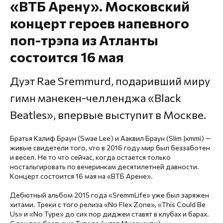
«ВТБ Арену». Московский
концерт героев напевного
поп-трэпа из Атланты
состоится 16 мая
Дуэт Rae Sremmurd, подаривший миру
гимн манекен-челленджа «Black
Beatles», впервые выступит в Москве.
Братья Калиф Браун (Swae Lee) и Ааквил Браун (Slim Jxmmi) —
живые свидетели того, что в 2016 году мир был беззаботен
и весел. Не то что сейчас, когда остается только
ностальгировать по вечеринкам десятилетней давности.
Концерт состоится 16 мая на «ВТБ Арене».
Дебютный альбом 2015 года «SremmLife» уже был заряжен
хитами. Треки с того релиза «No Flex Zone», «This Could Be
Us» и «No Type» до сих пор диджеи ставят в клубах и барах.