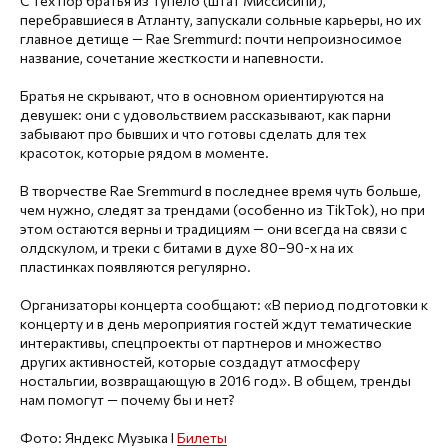
С тех пор братья из Тупело (штат Миссисипи),
перебравшиеся в Атланту, запускали сольные карьеры, но их
главное детище — Rae Sremmurd: почти непроизносимое
название, сочетание жесткости и напевности.
Братья не скрывают, что в основном ориентируются на
девушек: они с удовольствием рассказывают, как парни
забывают про бывших и что готовы сделать для тех
красоток, которые рядом в моменте.
В творчестве Rae Sremmurd в последнее время чуть больше,
чем нужно, следят за трендами (особенно из TikTok), но при
этом остаются верны и традициям — они всегда на связи с
олдскулом, и треки с битами в духе 80–90-х на их
пластинках появляются регулярно.
Организаторы концерта сообщают: «В период подготовки к
концерту и в день мероприятия гостей ждут тематические
интерактивы, спецпроекты от партнеров и множество
других активностей, которые создадут атмосферу
ностальгии, возвращающую в 2016 год». В общем, тренды
нам помогут — почему бы и нет?
Фото: Яндекс Музыка I
Билеты