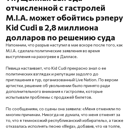
отчисленной с гастролей
M.I.A. может обойтись рэперу
Kid Cudi в 2,8 миллиона
долларов по решению суда
Напомним, что разрыв наступил в мае вскоре после того, как
M.I.A. сделала политические заявления во время
выступления на разогреве в Далласе.
Певица настаивает, что Kid Cudi прекрасно знал о ее
политических взглядах и репутации задолго до
приглашения в тур, организованный Live Nation. По версии
артистки, решение об увольнении было принято ради
дополнительного внимания к гастролям, которые
испытывали проблемы с продажей билетов.
По сообщениям, со сцены она заявила: «Меня отменяли по
многим причинам. Никогда не думала, что меня отменят за
то, что я темнокожий республиканский избиратель», а также
отказалась исполнять песню «Illega», добавив, что «в толпе,