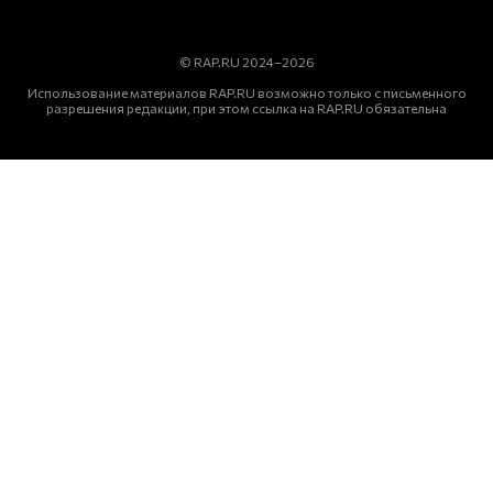
© RAP.RU 2024–2026
Использование материалов RAP.RU возможно только с письменного
разрешения редакции, при этом ссылка на RAP.RU обязательна