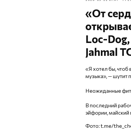
«От серд
открывае
Loc-Dog,
Jahmal T
«Я хотел бы, чтоб 
музыка», — шутит 
Неожиданные фиты
В последний рабоч
эйфории, майский 
Фото: t.me/the_ch