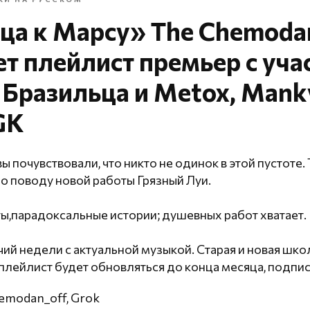
ца к Марсу» The Chemoda
т плейлист премьер с уча
 Бразильца и Metox, Mank
GK
вы почувствовали, что никто не одинок в этой пустоте.
по поводу новой работы Грязный Луи.
,парадоксальные истории; душевных работ хватает.
ий недели с актуальной музыкой. Старая и новая школ
плейлист будет обновляться до конца месяца, подпис
emodan_off, Grok