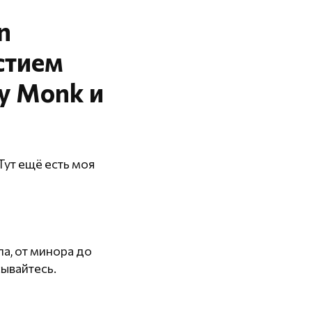
n
стием
y Monk и
 Тут ещё есть моя
а, от минора до
ывайтесь.