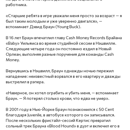
работника.
«Старшие ребята в игре уважали меня просто за возраст — я
был таким молодым и уже уверенно двигался», —
вспоминает Дэвид Браун (Young Buck).
В 16 лет Браун впечатлил главу Cash Money Records Брайана
«Baby» Уильямса во время студийной сессии в Нэшвилле.
Следующие четыре года он постоянно ездил в Новый
Орлеан, выполняя разные поручения для команды Cash
Money.
Вернувшись в Нэшвилл, Браун однажды ночью пережил
нападение: неизвестный ворвался в его квартиру и дважды
выстрелил в рэпера.
«Наверное, он хотел ограбить и убить меня, — вспоминает
Браун. — Я потерял столько крови, что едва не умер».
В 2001 году в Нью-Йорке Браун познакомился с 50 Cent
благодаря Juvenile, в автобусе которого он записывался.
После нескольких фристайл-сессий Кертис превратил
сольный трек Брауна «Blood Hound» в дуэт и включил его в