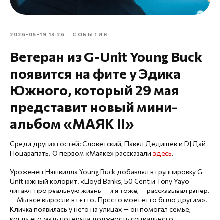
2026-05-19 13:26
СОБЫТИЯ
Ветеран из G-Unit Young Buck
появится на фите у Эдика
Южного, который 29 мая
представит новый мини-
альбом «МАЯК II»
Среди других гостей: Словетский, Павел Дедищев и DJ Дай
Поцарапать. О первом «Маяке» рассказали
здесь
.
Уроженец Нэшвилла Young Buck добавлял в группировку G-
Unit южный колорит. «Lloyd Banks, 50 Cent и Tony Yayo
читают про реальную жизнь — и я тоже, — рассказывал рэпер.
— Мы все выросли в гетто. Просто мое гетто было другим».
Кличка появилась у него на улицах — он помогал семье,
когда его мать потеряла должность социального