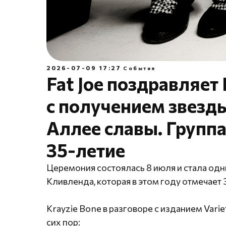
2026-07-09 17:27
События
Fat Joe поздравляет
с получением звезд
Аллее славы. Группа
35-летие
Церемония состоялась 8 июля и стала одни
Кливленда, которая в этом году отмечает 
Krayzie Bone в разговоре с изданием Vari
сих пор: