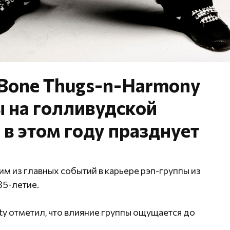
 Bone Thugs-n-Harmony
ы на голливудской
 в этом году празднует
м из главных событий в карьере рэп-группы из
35-летие.
ety отметил, что влияние группы ощущается до