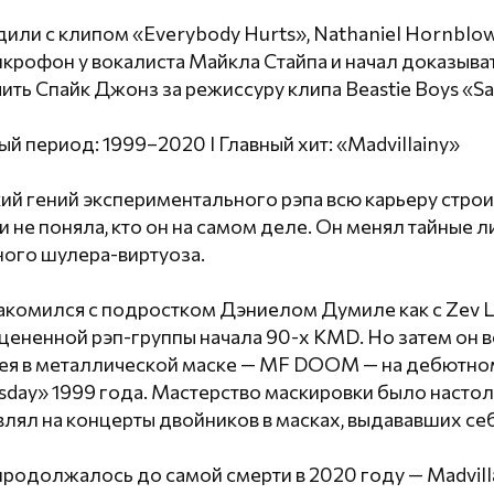
дили с клипом «Everybody Hurts», Nathaniel Hornblow
икрофон у вокалиста Майкла Стайпа и начал доказыват
ть Спайк Джонз за режиссуру клипа Beastie Boys «Sa
ый период: 1999–2020 I Главный хит: «Madvillainy»
й гений экспериментального рэпа всю карьеру строил
и не поняла, кто он на самом деле. Он менял тайные л
ного шулера-виртуоза.
акомился с подростком Дэниелом Думиле как с Zev L
ененной рэп-группы начала 90-х KMD. Но затем он в
ея в металлической маске — MF DOOM — на дебютно
sday» 1999 года. Мастерство маскировки было насто
влял на концерты двойников в масках, выдававших себ
одолжалось до самой смерти в 2020 году — Madvillain