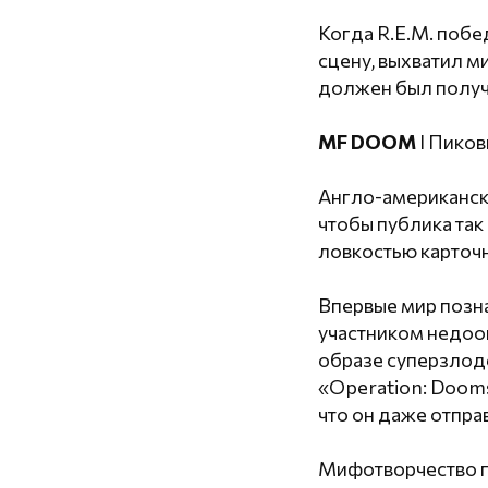
Когда R.E.M. побе
сцену, выхватил м
должен был получи
MF DOOM
I Пиков
Англо-американски
чтобы публика так 
ловкостью карточ
Впервые мир позн
участником недооц
образе суперзлод
«Operation: Doom
что он даже отпра
Мифотворчество пр