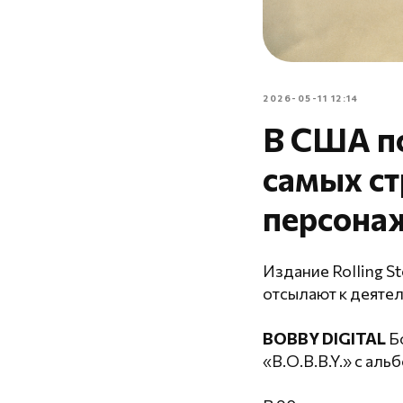
2026-05-11 12:14
В США п
самых ст
персонаж
Издание Rolling S
отсылают к деятел
BOBBY DIGITAL
Б
«B.O.B.B.Y.» с альб