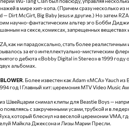
перии Wu-Tang Clan был повсюду, управляя несколь
нажей в мире хип-хопа. (Причем сразу несколько из 
ard — Dirt McGirt, Big Baby Jesus и другие.) Но затем R
воим научно-фантастическим альтер эго Бобби Дидж
шанным на сексе, комиксах, запрещенных веществах 
A, как ни парадоксально, стать более реалистичным 
крывалось за его интеллектуально-мистическим флер
нятого дебюта «Bobby Digital in Stereo» в 1999 году
 двух альбомах.
NBLOWER
. Более известен как Adam «MCA» Yauch из Be
994 год I Главный хит: церемония MTV Video Music Aw
из Швейцарии снимал клипы для Beastie Boys — напри
 появляясь с закрученными усами, трубкой и в ледер
Яуха, который блеснул на веселой церемонии VMA, гд
елуй Майкла Джексона и Лизы Марии Пресли.