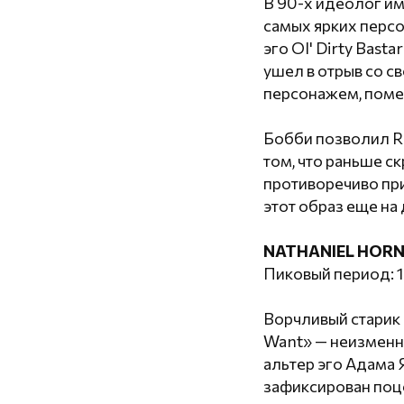
В 90-х идеолог им
самых ярких персо
эго Ol' Dirty Bast
ушел в отрыв со с
персонажем, поме
Бобби позволил RZ
том, что раньше с
противоречиво при
этот образ еще на
NATHANIEL HOR
Пиковый период: 1
Ворчливый старик 
Want» — неизменно
альтер эго Адама 
зафиксирован поц