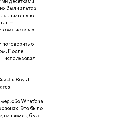
кими десятками
них были альтер
ZA окончательно
итал —
и компьютерах.
и поговорить о
ом. После
 он использовал
astie Boys I
ards
мер, «So What’cha
хозенах. Это было
е, например, был