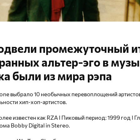
одвели промежуточный и
ранных альтер-эго в музы
а были из мира рэпа
tone выбрало 10 необычных перевоплощений артистов,
ьности хип-хоп-артистов.
олее известен как RZA I Пиковый период: 1999 год I Гл
ома Bobby Digital in Stereo.