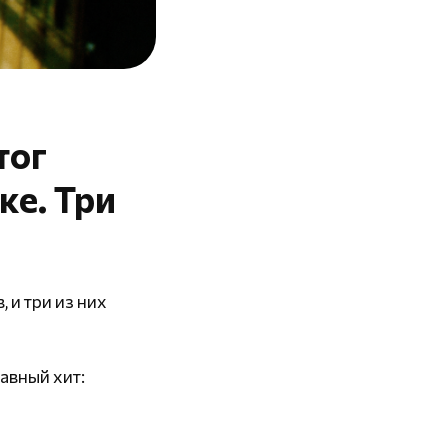
тог
ке. Три
 и три из них
авный хит: