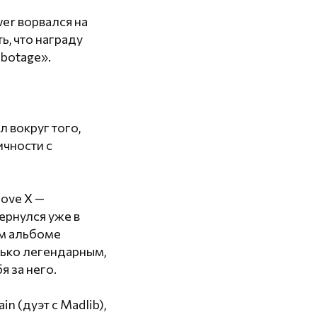
er ворвался на
ь, что награду
botage».
 вокруг того,
ичности с
ove X —
ернулся уже в
м альбоме
лько легендарным,
я за него.
 (дуэт с Madlib),