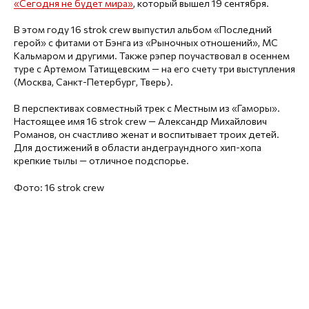
«Сегодня не будет мира»
, который вышел 19 сентября.
В этом году 16 strok crew выпустил альбом «Последний
герой» с фитами от Бэнга из «Рыночных отношений», МС
Кальмаром и другими. Также рэпер поучаствовал в осеннем
туре с Артемом Татищевским — на его счету три выступления
(Москва, Санкт-Петербург, Тверь).
В перспективах совместный трек с Местным из «Гаморы».
Настоящее имя 16 strok crew — Александр Михайлович
Романов, он счастливо женат и воспитывает троих детей.
Для достижений в области андеграундного хип-хопа
крепкие тылы — отличное подспорье.
Фото: 16 strok crew